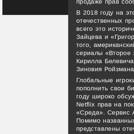
продаже прав соо
В 2018 году на эт
отечественных пр
всего это истори
Зайцева и «Григо
того, американск
сериалы «Второе 
Кирилла Белевича
Зиновия Ройзмана
Глобальные игрок
пополнить свои б
году широко обсуж
Netflix прав на п
«Среда». Сервис 
Помимо названных
представлены оте