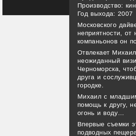
Производство:
кин
Год выхода:
2007
Московского дайв
неприятности, от 
компаньонов он по
Отвлекает Михаил
неожиданный визи
Черноморска, что
друга и сослужив
городке.
Михаил с младшим
помощь к другу, н
огонь и воду…
Впервые съемки э
подводных пещера